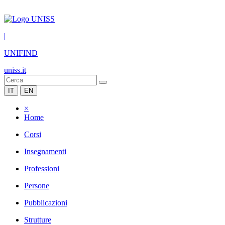
|
UNIFIND
uniss.it
IT
EN
×
Home
Corsi
Insegnamenti
Professioni
Persone
Pubblicazioni
Strutture