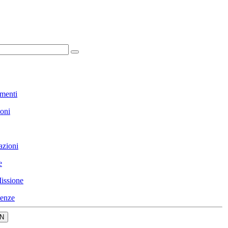
menti
ioni
azioni
e
issione
enze
N