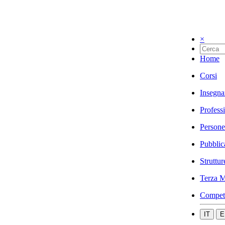
×
Home
Corsi
Insegna
Profess
Persone
Pubblic
Struttur
Terza M
Compet
IT
E