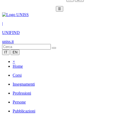
☰
|
UNIFIND
uniss.it
IT
EN
×
Home
Corsi
Insegnamenti
Professioni
Persone
Pubblicazioni