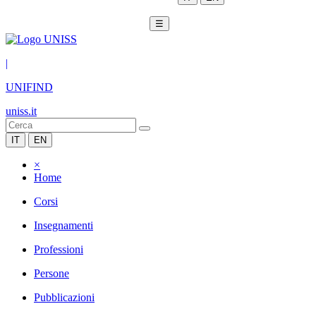
☰
|
UNIFIND
uniss.it
IT
EN
×
Home
Corsi
Insegnamenti
Professioni
Persone
Pubblicazioni