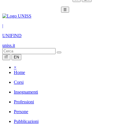
☰
|
UNIFIND
uniss.it
IT
EN
×
Home
Corsi
Insegnamenti
Professioni
Persone
Pubblicazioni