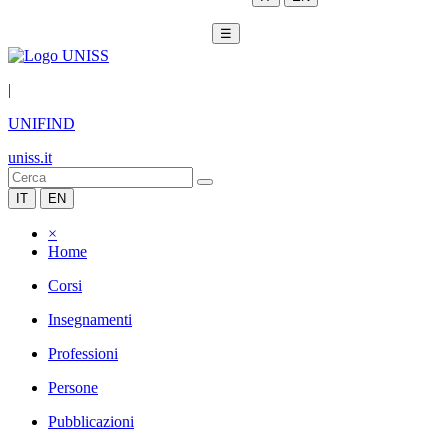
☰
|
UNIFIND
uniss.it
IT
EN
×
Home
Corsi
Insegnamenti
Professioni
Persone
Pubblicazioni