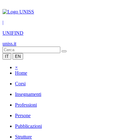
|
UNIFIND
uniss.it
IT
EN
×
Home
Corsi
Insegnamenti
Professioni
Persone
Pubblicazioni
Strutture