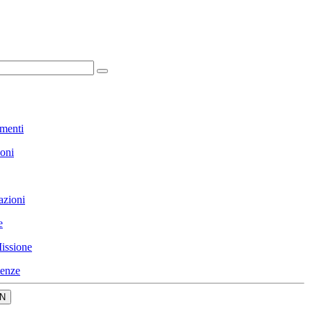
menti
ioni
azioni
e
issione
enze
N