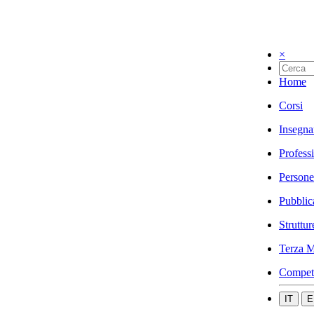
×
Home
Corsi
Insegna
Profess
Persone
Pubblic
Struttur
Terza M
Compet
IT
E