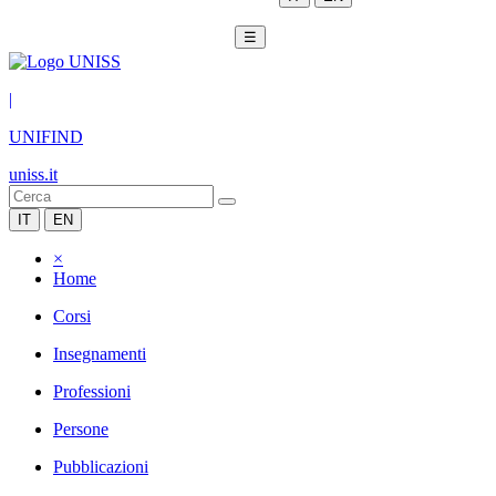
☰
|
UNIFIND
uniss.it
IT
EN
×
Home
Corsi
Insegnamenti
Professioni
Persone
Pubblicazioni