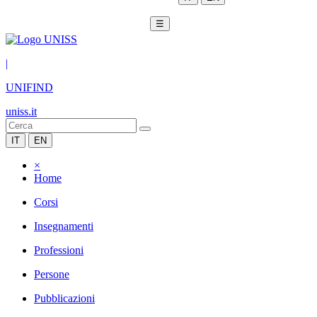
☰
|
UNIFIND
uniss.it
IT
EN
×
Home
Corsi
Insegnamenti
Professioni
Persone
Pubblicazioni