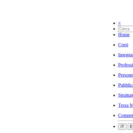
×
Home
Corsi
Insegna
Profess
Persone
Pubblic
Struttur
Terza M
Compet
IT
E