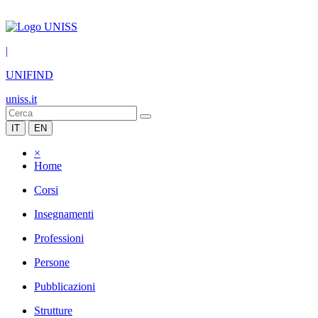
|
UNIFIND
uniss.it
IT
EN
×
Home
Corsi
Insegnamenti
Professioni
Persone
Pubblicazioni
Strutture