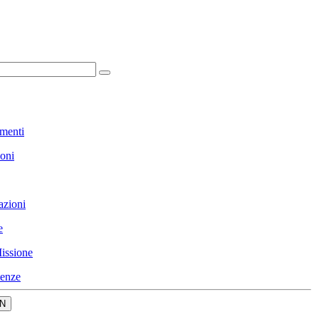
menti
ioni
azioni
e
issione
enze
N