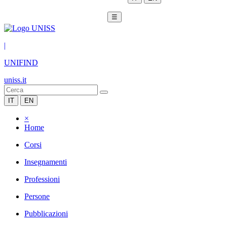
☰
|
UNIFIND
uniss.it
IT
EN
×
Home
Corsi
Insegnamenti
Professioni
Persone
Pubblicazioni