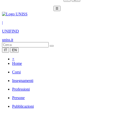
☰
|
UNIFIND
uniss.it
IT
EN
×
Home
Corsi
Insegnamenti
Professioni
Persone
Pubblicazioni