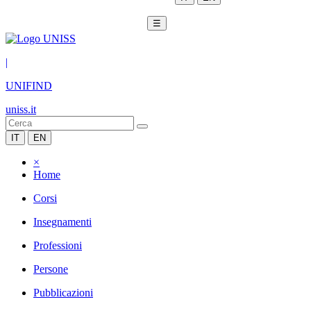
☰
|
UNIFIND
uniss.it
IT
EN
×
Home
Corsi
Insegnamenti
Professioni
Persone
Pubblicazioni