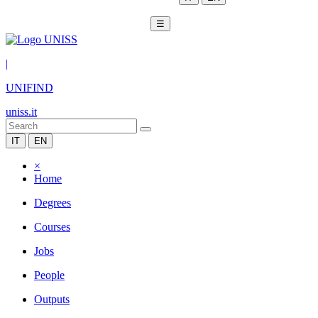
☰
|
UNIFIND
uniss.it
IT
EN
×
Home
Degrees
Courses
Jobs
People
Outputs