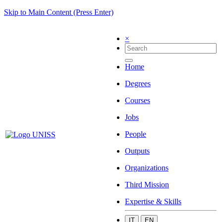
Skip to Main Content (Press Enter)
×
Home
Degrees
Courses
Jobs
People
Outputs
Organizations
Third Mission
Expertise & Skills
IT
EN