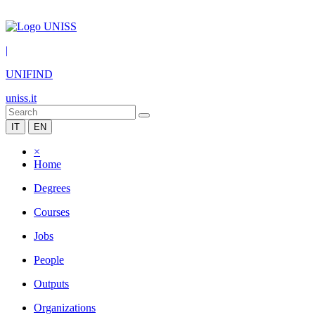
|
UNIFIND
uniss.it
IT
EN
×
Home
Degrees
Courses
Jobs
People
Outputs
Organizations