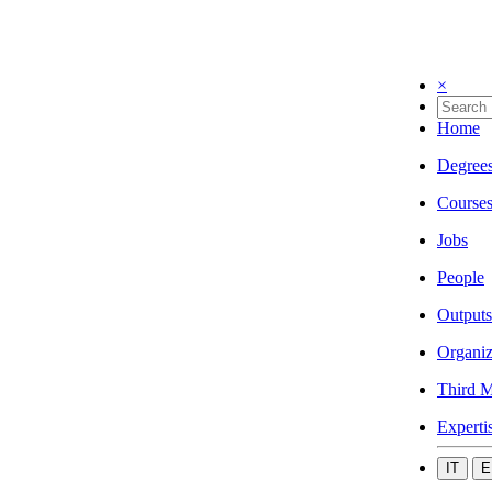
×
Home
Degree
Course
Jobs
People
Outputs
Organiz
Third M
Experti
IT
E