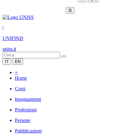
☰
|
UNIFIND
uniss.it
IT
EN
×
Home
Corsi
Insegnamenti
Professioni
Persone
Pubblicazioni