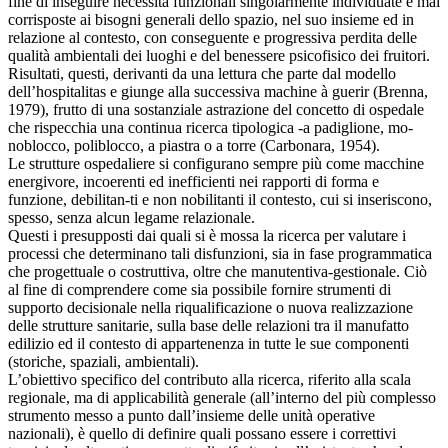
fine di inseguire necessità funzionali singolarmente individuate e mai
corrisposte ai bisogni generali dello spazio, nel suo insieme ed in
relazione al contesto, con conseguente e progressiva perdita delle
qualità ambientali dei luoghi e del benessere psicofisico dei fruitori.
Risultati, questi, derivanti da una lettura che parte dal modello
dell’hospitalitas e giunge alla successiva machine à guerir (Brenna,
1979), frutto di una sostanziale astrazione del concetto di ospedale
che rispecchia una continua ricerca tipologica -a padiglione, mo-
noblocco, poliblocco, a piastra o a torre (Carbonara, 1954).
Le strutture ospedaliere si configurano sempre più come macchine
energivore, incoerenti ed inefficienti nei rapporti di forma e
funzione, debilitan-ti e non nobilitanti il contesto, cui si inseriscono,
spesso, senza alcun legame relazionale.
Questi i presupposti dai quali si è mossa la ricerca per valutare i
processi che determinano tali disfunzioni, sia in fase programmatica
che progettuale o costruttiva, oltre che manutentiva-gestionale. Ciò
al fine di comprendere come sia possibile fornire strumenti di
supporto decisionale nella riqualificazione o nuova realizzazione
delle strutture sanitarie, sulla base delle relazioni tra il manufatto
edilizio ed il contesto di appartenenza in tutte le sue componenti
(storiche, spaziali, ambientali).
L’obiettivo specifico del contributo alla ricerca, riferito alla scala
regionale, ma di applicabilità generale (all’interno del più complesso
strumento messo a punto dall’insieme delle unità operative
nazionali), è quello di definire quali possano essere i correttivi