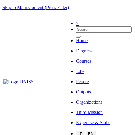
Skip to Main Content (Press Enter)
×
Home
Degrees
Courses
Jobs
People
Outputs
Organizations
Third Mission
Expertise & Skills
IT
EN