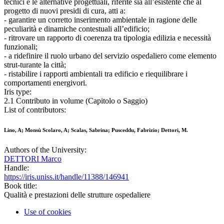
tecnici e le alternative progettuali, riferite sia all’esistente che al
progetto di nuovi presidi di cura, atti a:
- garantire un corretto inserimento ambientale in ragione delle
peculiarità e dinamiche contestuali all’edificio;
- ritrovare un rapporto di coerenza tra tipologia edilizia e necessità
funzionali;
- a ridefinire il ruolo urbano del servizio ospedaliero come elemento
strut-turante la città;
- ristabilire i rapporti ambientali tra edificio e riequilibrare i
comportamenti energivori.
Iris type:
2.1 Contributo in volume (Capitolo o Saggio)
List of contributors:
Lino, A; Monsù Scolaro, A; Scalas, Sabrina; Pusceddu, Fabrizio; Dettori, M.
Authors of the University:
DETTORI Marco
Handle:
https://iris.uniss.it/handle/11388/146941
Book title:
Qualità e prestazioni delle strutture ospedaliere
Use of cookies