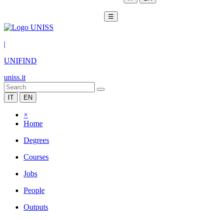
☰
|
UNIFIND
uniss.it
IT
EN
×
Home
Degrees
Courses
Jobs
People
Outputs