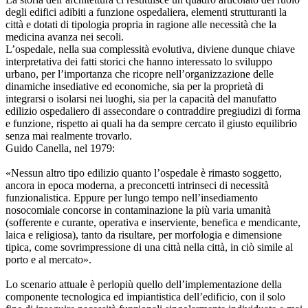
degli edifici adibiti a funzione ospedaliera, elementi strutturanti la
città e dotati di tipologia propria in ragione alle necessità che la
medicina avanza nei secoli.
L’ospedale, nella sua complessità evolutiva, diviene dunque chiave
interpretativa dei fatti storici che hanno interessato lo sviluppo
urbano, per l’importanza che ricopre nell’organizzazione delle
dinamiche insediative ed economiche, sia per la proprietà di
integrarsi o isolarsi nei luoghi, sia per la capacità del manufatto
edilizio ospedaliero di assecondare o contraddire pregiudizi di forma
e funzione, rispetto ai quali ha da sempre cercato il giusto equilibrio
senza mai realmente trovarlo.
Guido Canella, nel 1979:
«Nessun altro tipo edilizio quanto l’ospedale è rimasto soggetto,
ancora in epoca moderna, a preconcetti intrinseci di necessità
funzionalistica. Eppure per lungo tempo nell’insediamento
nosocomiale concorse in contaminazione la più varia umanità
(sofferente e curante, operativa e inserviente, benefica e mendicante,
laica e religiosa), tanto da risultare, per morfologia e dimensione
tipica, come sovrimpressione di una città nella città, in ciò simile al
porto e al mercato».
Lo scenario attuale è perlopiù quello dell’implementazione della
componente tecnologica ed impiantistica dell’edificio, con il solo