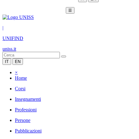
☰
|
UNIFIND
uniss.it
IT
EN
×
Home
Corsi
Insegnamenti
Professioni
Persone
Pubblicazioni