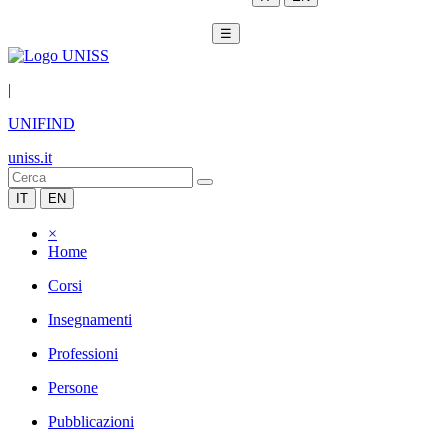
☰
|
UNIFIND
uniss.it
IT
EN
×
Home
Corsi
Insegnamenti
Professioni
Persone
Pubblicazioni