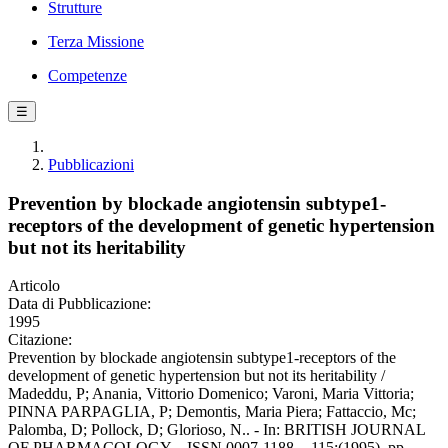
Strutture
Terza Missione
Competenze
☰
Pubblicazioni
Prevention by blockade angiotensin subtype1-
receptors of the development of genetic hypertension
but not its heritability
Articolo
Data di Pubblicazione:
1995
Citazione:
Prevention by blockade angiotensin subtype1-receptors of the
development of genetic hypertension but not its heritability /
Madeddu, P; Anania, Vittorio Domenico; Varoni, Maria Vittoria;
PINNA PARPAGLIA, P; Demontis, Maria Piera; Fattaccio, Mc;
Palomba, D; Pollock, D; Glorioso, N.. - In: BRITISH JOURNAL
OF PHARMACOLOGY. - ISSN 0007-1188. - 115:(1995), pp.