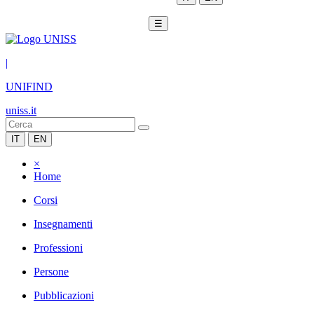
☰
|
UNIFIND
uniss.it
IT
EN
×
Home
Corsi
Insegnamenti
Professioni
Persone
Pubblicazioni