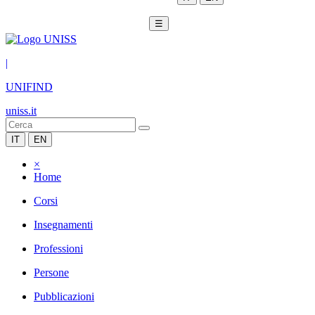
☰
|
UNIFIND
uniss.it
IT
EN
×
Home
Corsi
Insegnamenti
Professioni
Persone
Pubblicazioni