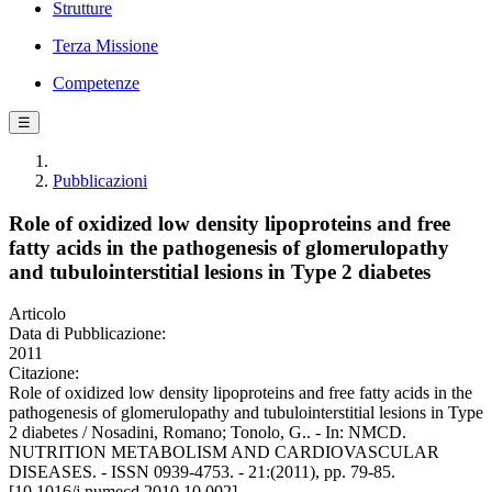
Strutture
Terza Missione
Competenze
☰
Pubblicazioni
Role of oxidized low density lipoproteins and free
fatty acids in the pathogenesis of glomerulopathy
and tubulointerstitial lesions in Type 2 diabetes
Articolo
Data di Pubblicazione:
2011
Citazione:
Role of oxidized low density lipoproteins and free fatty acids in the
pathogenesis of glomerulopathy and tubulointerstitial lesions in Type
2 diabetes / Nosadini, Romano; Tonolo, G.. - In: NMCD.
NUTRITION METABOLISM AND CARDIOVASCULAR
DISEASES. - ISSN 0939-4753. - 21:(2011), pp. 79-85.
[10.1016/j.numecd.2010.10.002]