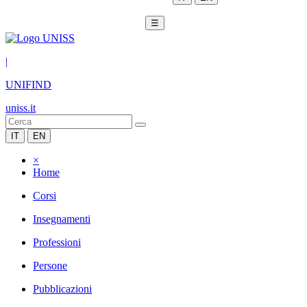
☰
|
UNIFIND
uniss.it
IT
EN
×
Home
Corsi
Insegnamenti
Professioni
Persone
Pubblicazioni