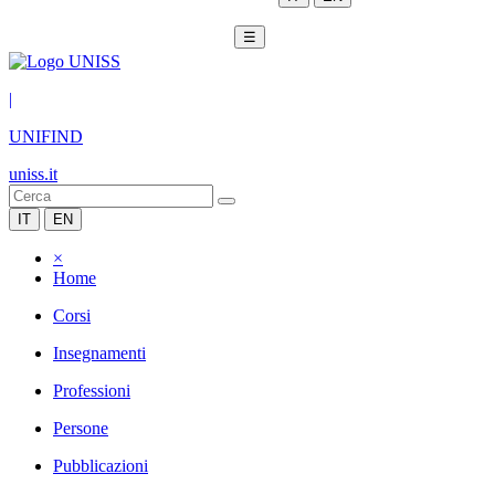
☰
|
UNIFIND
uniss.it
IT
EN
×
Home
Corsi
Insegnamenti
Professioni
Persone
Pubblicazioni