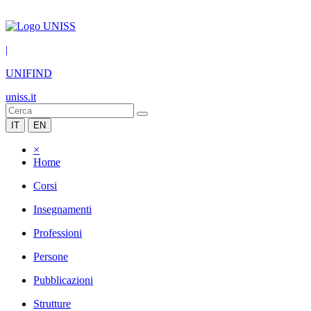
|
UNIFIND
uniss.it
IT
EN
×
Home
Corsi
Insegnamenti
Professioni
Persone
Pubblicazioni
Strutture