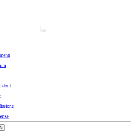
menti
ioni
azioni
e
issione
enze
N