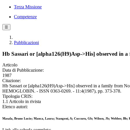
Terza Missione
Competenze
☰
Pubblicazioni
Hb Sassari or [alpha126(H9)Asp->His] observed in a 
Articolo
Data di Pubblicazione:
1987
Citazione:
Hb Sassari or [alpha126(H9)Asp->His] observed in a family from Nort
HEMOGLOBIN. - ISSN 0363-0269. - 11:4(1987), pp. 373-378.
Tipologia CRIS:
1.1 Articolo in rivista
Elenco autori:
Masala, Bruno Lucio; Manca, Laura; Stangoni, A; Cuccuru, Gb; Wilson, Jb; Webber, Bb; 
Link alla scheda completa: