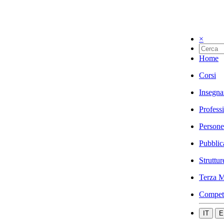
×
Home
Corsi
Insegna
Profess
Persone
Pubblic
Struttur
Terza M
Compet
IT
E