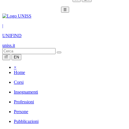
☰
|
UNIFIND
uniss.it
IT
EN
×
Home
Corsi
Insegnamenti
Professioni
Persone
Pubblicazioni