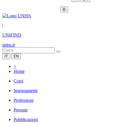
☰
|
UNIFIND
uniss.it
IT
EN
×
Home
Corsi
Insegnamenti
Professioni
Persone
Pubblicazioni