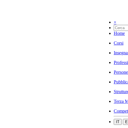
×
Home
Corsi
Insegna
Profess
Persone
Pubblic
Struttur
Terza M
Compet
IT
E