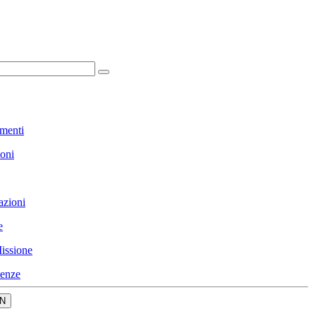
menti
ioni
azioni
e
issione
enze
N