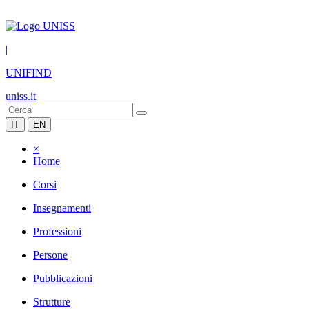
|
UNIFIND
uniss.it
IT
EN
×
Home
Corsi
Insegnamenti
Professioni
Persone
Pubblicazioni
Strutture