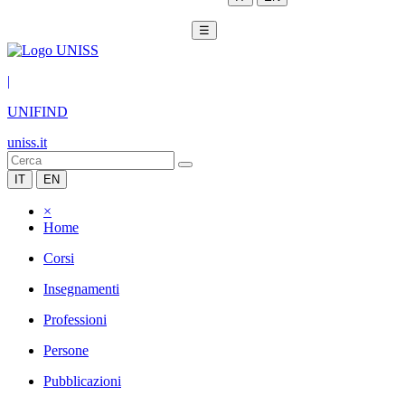
☰
|
UNIFIND
uniss.it
IT
EN
×
Home
Corsi
Insegnamenti
Professioni
Persone
Pubblicazioni