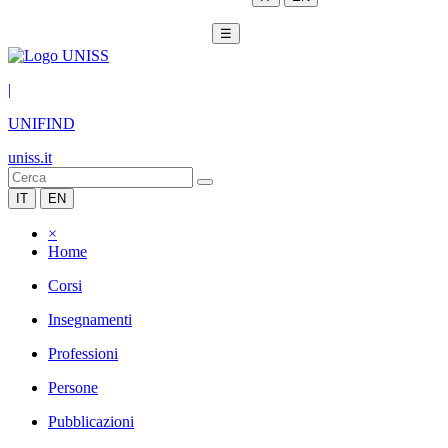
☰
|
UNIFIND
uniss.it
IT
EN
×
Home
Corsi
Insegnamenti
Professioni
Persone
Pubblicazioni