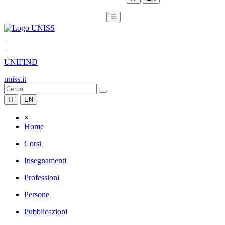
☰
|
UNIFIND
uniss.it
IT
EN
×
Home
Corsi
Insegnamenti
Professioni
Persone
Pubblicazioni