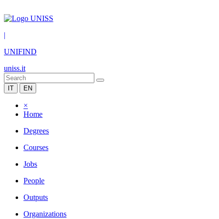
|
UNIFIND
uniss.it
IT
EN
×
Home
Degrees
Courses
Jobs
People
Outputs
Organizations