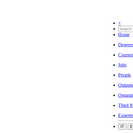
×
Home
Degree
Course
Jobs
People
Outputs
Organiz
Third M
Experti
IT
E