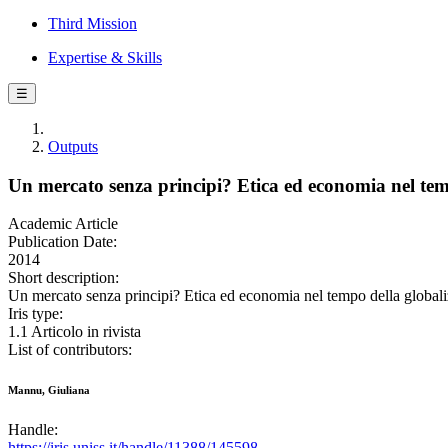
Third Mission
Expertise & Skills
☰
Outputs
Un mercato senza principi? Etica ed economia nel tem
Academic Article
Publication Date:
2014
Short description:
Un mercato senza principi? Etica ed economia nel tempo della glo
Iris type:
1.1 Articolo in rivista
List of contributors:
Mannu, Giuliana
Handle:
https://iris.uniss.it/handle/11388/145598