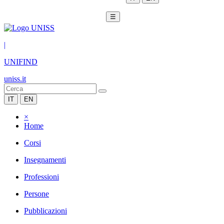
☰
|
UNIFIND
uniss.it
IT
EN
×
Home
Corsi
Insegnamenti
Professioni
Persone
Pubblicazioni