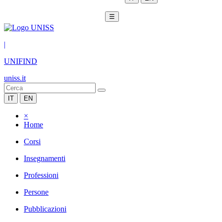
☰
|
UNIFIND
uniss.it
IT
EN
×
Home
Corsi
Insegnamenti
Professioni
Persone
Pubblicazioni