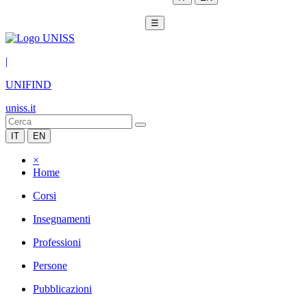
☰
|
UNIFIND
uniss.it
IT
EN
×
Home
Corsi
Insegnamenti
Professioni
Persone
Pubblicazioni