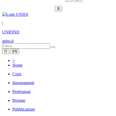
☰
|
UNIFIND
uniss.it
IT
EN
×
Home
Corsi
Insegnamenti
Professioni
Persone
Pubblicazioni