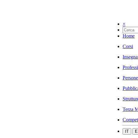
×
Home
Corsi
Insegna
Profess
Persone
Pubblic
Struttur
Terza M
Compet
IT
E