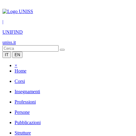
|
UNIFIND
uniss.it
IT
EN
×
Home
Corsi
Insegnamenti
Professioni
Persone
Pubblicazioni
Strutture