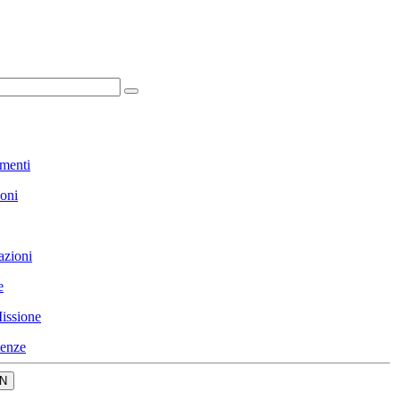
menti
ioni
azioni
e
issione
enze
N