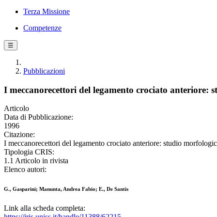
Terza Missione
Competenze
☰
Pubblicazioni
I meccanorecettori del legamento crociato anteriore: 
Articolo
Data di Pubblicazione:
1996
Citazione:
I meccanorecettori del legamento crociato anteriore: studio morfolog
Tipologia CRIS:
1.1 Articolo in rivista
Elenco autori:
G., Gasparini; Manunta, Andrea Fabio; E., De Santis
Link alla scheda completa:
https://iris.uniss.it/handle/11388/62215