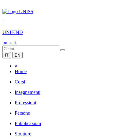
|
UNIFIND
uniss.it
IT
EN
×
Home
Corsi
Insegnamenti
Professioni
Persone
Pubblicazioni
Strutture