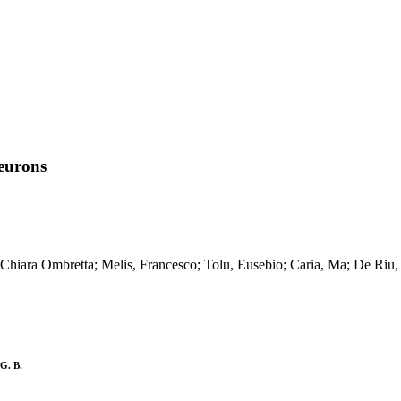
neurons
ciu, Chiara Ombretta; Melis, Francesco; Tolu, Eusebio; Caria, Ma; D
 G. B.