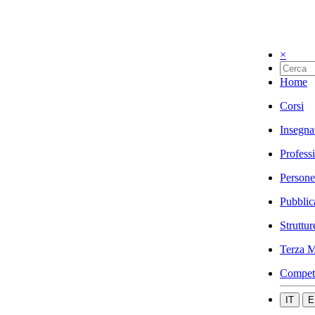
×
Home
Corsi
Insegna
Profess
Persone
Pubblic
Struttur
Terza M
Compet
IT
E