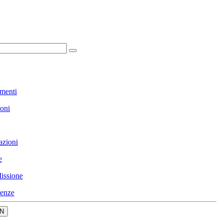
menti
ioni
azioni
e
issione
enze
N