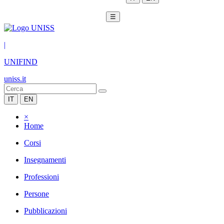
☰
|
UNIFIND
uniss.it
IT
EN
×
Home
Corsi
Insegnamenti
Professioni
Persone
Pubblicazioni