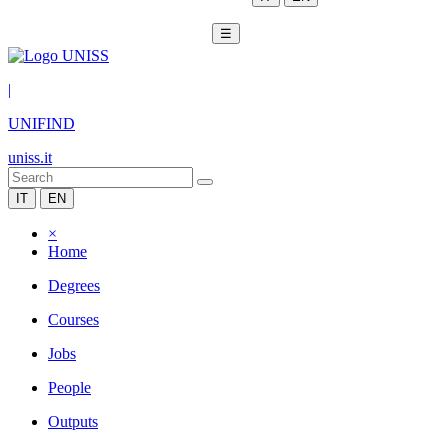
☰
|
UNIFIND
uniss.it
IT
EN
×
Home
Degrees
Courses
Jobs
People
Outputs