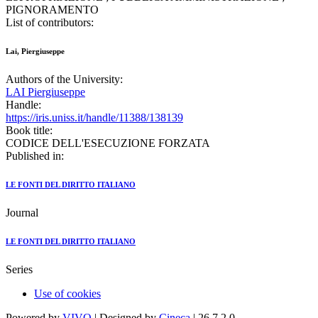
PIGNORAMENTO
List of contributors:
Lai, Piergiuseppe
Authors of the University:
LAI Piergiuseppe
Handle:
https://iris.uniss.it/handle/11388/138139
Book title:
CODICE DELL'ESECUZIONE FORZATA
Published in:
LE FONTI DEL DIRITTO ITALIANO
Journal
LE FONTI DEL DIRITTO ITALIANO
Series
Use of cookies
Powered by
VIVO
| Designed by
Cineca
| 26.7.2.0