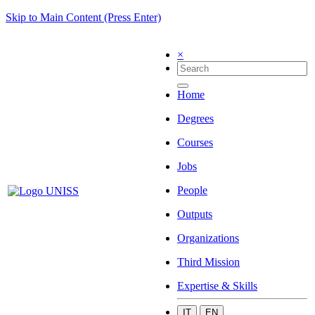
Skip to Main Content (Press Enter)
×
Home
Degrees
Courses
Jobs
People
Outputs
Organizations
Third Mission
Expertise & Skills
IT
EN