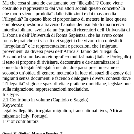
Ma che cosa si intende esattamente per “illegalità”? Come viene
costruito e rappresentato dai vari attori sociali questo concetto? In
che modo viene “prodotta” dalle istituzioni e dai mass media
l’illegalità? In questo libro ci proponiamo di mettere in luce queste
complesse questioni attraverso l’analisi dei risultati di una ricerca
interdisciplinare, svolta da un équipe di ricercatori dell’Università di
Lisbona e dell’Università di Roma Sapienza, che ha avuto come
focus le pratiche e i vissuti dei soggetti che vivono in contesti di
“irregolarità” e le rappresentazioni e percezioni che i migranti
provenienti da diversi paesi dell’Africa si fanno dell’illegalità.
Basandoci su un lavoro etnografico multi-situato (Italia e Portogallo)
il testo si propone di rivisitare, decostruire e de-naturalizzare il
concetto di legalità/illegalità nei dei due paesi presi in esame e
secondo un’ottica di genere, mettendo in luce gli spazi di agency dei
migranti senza documenti e facendo dialogare i diversi contesti dove
“l’illegalità” si gioca: spazi di vita e pratiche quotidiane, legislazione
sulla migrazione, rappresentazioni mediatiche.
Iris type:
2.1 Contributo in volume (Capitolo o Saggio)
Keywords:
legality/illegality; irregular migration; transnational lives; African
migrants; Italy; Portugal
List of contributors:
Grassi, M; Giuffre', Martina; Ferreira, T.