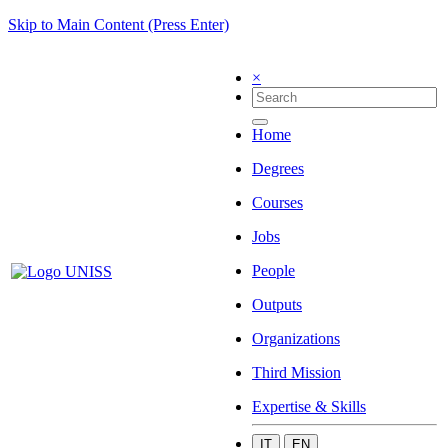
Skip to Main Content (Press Enter)
×
Home
Degrees
Courses
Jobs
People
Outputs
Organizations
Third Mission
Expertise & Skills
IT
EN