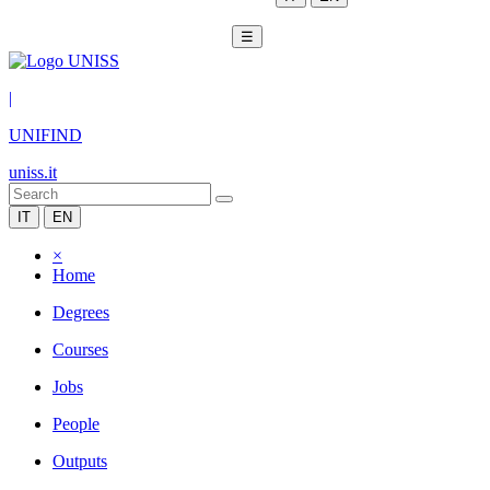
☰
|
UNIFIND
uniss.it
IT
EN
×
Home
Degrees
Courses
Jobs
People
Outputs