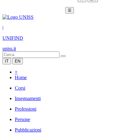
☰
|
UNIFIND
uniss.it
IT
EN
×
Home
Corsi
Insegnamenti
Professioni
Persone
Pubblicazioni