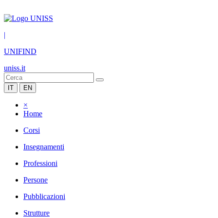
|
UNIFIND
uniss.it
IT
EN
×
Home
Corsi
Insegnamenti
Professioni
Persone
Pubblicazioni
Strutture