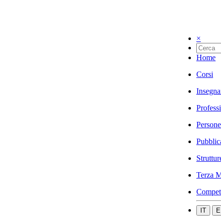
×
Home
Corsi
Insegna
Profess
Persone
Pubblic
Struttur
Terza M
Compet
IT
E