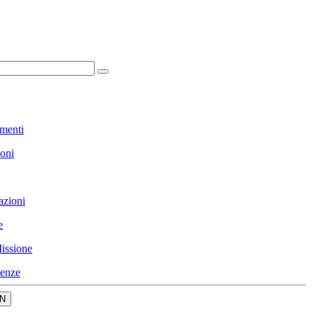
menti
ioni
azioni
e
issione
enze
N