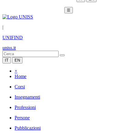
☰
|
UNIFIND
uniss.it
IT
EN
×
Home
Corsi
Insegnamenti
Professioni
Persone
Pubblicazioni