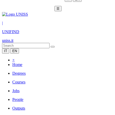
☰
|
UNIFIND
uniss.it
IT
EN
×
Home
Degrees
Courses
Jobs
People
Outputs