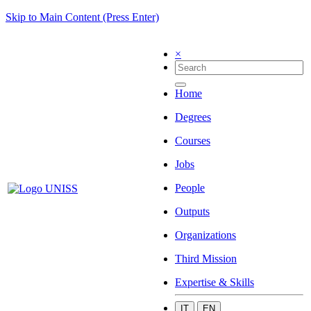
Skip to Main Content (Press Enter)
×
Home
Degrees
Courses
Jobs
People
Outputs
Organizations
Third Mission
Expertise & Skills
IT
EN