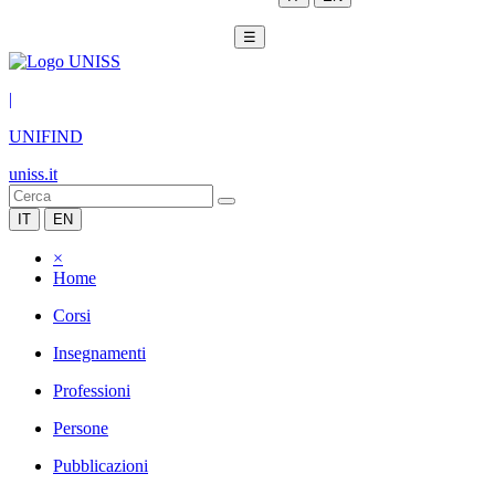
☰
|
UNIFIND
uniss.it
IT
EN
×
Home
Corsi
Insegnamenti
Professioni
Persone
Pubblicazioni