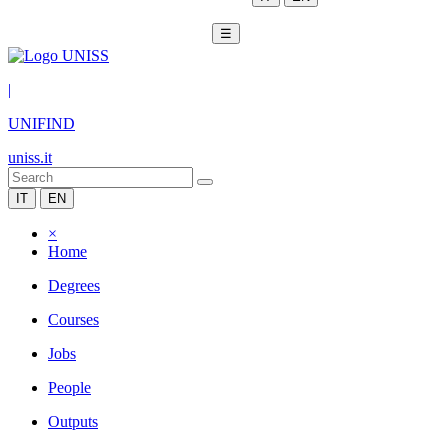
☰
|
UNIFIND
uniss.it
IT
EN
×
Home
Degrees
Courses
Jobs
People
Outputs