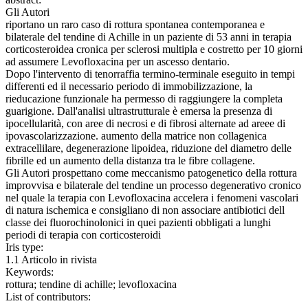
Gli Autori
riportano un raro caso di rottura spontanea contemporanea e
bilaterale del tendine di Achille in un paziente di 53 anni in terapia
corticosteroidea cronica per sclerosi multipla e costretto per 10 giorni
ad assumere Levofloxacina per un ascesso dentario.
Dopo l'intervento di tenorraffia termino-terminale eseguito in tempi
differenti ed il necessario periodo di immobilizzazione, la
rieducazione funzionale ha permesso di raggiungere la completa
guarigione. Dall'analisi ultrastrutturale è emersa la presenza di
ipocellularità, con aree di necrosi e di fibrosi alternate ad areee di
ipovascolarizzazione. aumento della matrice non collagenica
extracellilare, degenerazione lipoidea, riduzione del diametro delle
fibrille ed un aumento della distanza tra le fibre collagene.
Gli Autori prospettano come meccanismo patogenetico della rottura
improvvisa e bilaterale del tendine un processo degenerativo cronico
nel quale la terapia con Levofloxacina accelera i fenomeni vascolari
di natura ischemica e consigliano di non associare antibiotici dell
classe dei fluorochinolonici in quei pazienti obbligati a lunghi
periodi di terapia con corticosteroidi
Iris type:
1.1 Articolo in rivista
Keywords:
rottura; tendine di achille; levofloxacina
List of contributors: