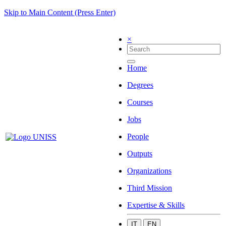
Skip to Main Content (Press Enter)
×
Home
Degrees
Courses
Jobs
People
Outputs
Organizations
Third Mission
Expertise & Skills
IT
EN