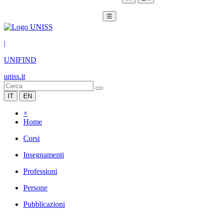
☰
|
UNIFIND
uniss.it
IT
EN
×
Home
Corsi
Insegnamenti
Professioni
Persone
Pubblicazioni