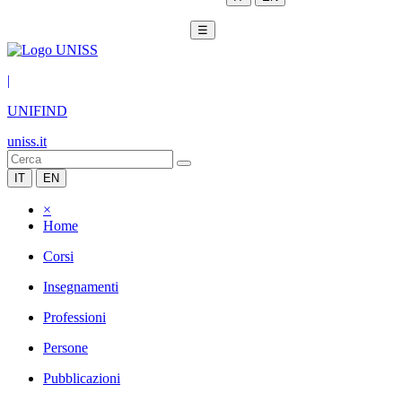
☰
|
UNIFIND
uniss.it
IT
EN
×
Home
Corsi
Insegnamenti
Professioni
Persone
Pubblicazioni