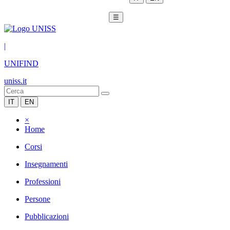
☰
|
UNIFIND
uniss.it
IT
EN
×
Home
Corsi
Insegnamenti
Professioni
Persone
Pubblicazioni