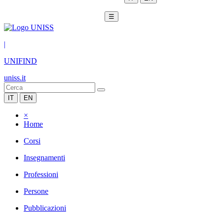
☰
|
UNIFIND
uniss.it
IT
EN
×
Home
Corsi
Insegnamenti
Professioni
Persone
Pubblicazioni