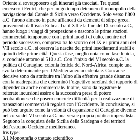
Oriente si sovrapposero agli itinerari già tracciati. Tra questi
emersero i Fenici, che per lungo tempo detennero il monopolio della
navigazione dal Canale di Sicilia verso Occidente. Solo verso l’800
a.C. furono almeno in parte affiancati da elementi di stirpe greca,
provenienti dall’isola Eubea. Tra il XII e la fine del IX secolo a.C.,
hanno luogo i viaggi di prospezione e nascono le prime stazioni
commerciali temporanee con i primi luoghi di culto, mentre nel
periodo successivo, compreso tra lo scorcio del IX e i primi anni del
VII secolo a.C., si osserva la nascita dei primi insediamenti stabili e
quindi delle prime città. Questa fase, meglio nota come fase fenicia,
si conclude attorno al 510 a.C. Con l’inizio del VI secolo a.C. la
politica di Cartagine, colonia fenicia del Nord-Africa, compie una
svolta determinante per il Mediterraneo occidentale. Concause
decisive sono da attribuire tra l’altro alla effettiva grande distanza
con la madrepatria che determinò l’oggettivo rarefarsi del rapporto di
dipendenza anche commerciale. Inoltre, sono da registrare le
reiterate incursioni assire e la successiva presa di potere
neobabilonese che posero concrete difficoltà per la realizzazione di
transazioni commerciali regolari con l’Occidente. In conclusione, si
può ben arguire come la volontà di espansione di Cartagine divenne
nel corso del VI secolo a.C. una vera e propria politica imperialista.
Seguono la conquista della Sicilia della Sardegna e dei territori
dell’estremo Occidente mediterraneo.
Iris type:
3.1 Monografia o trattato scientifico