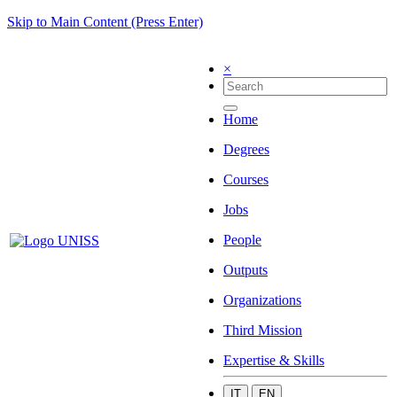
Skip to Main Content (Press Enter)
×
Home
Degrees
Courses
Jobs
People
Outputs
Organizations
Third Mission
Expertise & Skills
IT
EN