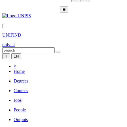
☰
|
UNIFIND
uniss.it
IT
EN
×
Home
Degrees
Courses
Jobs
People
Outputs